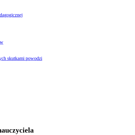
dagogicznej
ów
tych skutkami powodzi
auczyciela