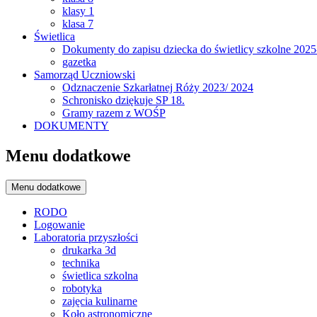
klasy 1
klasa 7
Świetlica
Dokumenty do zapisu dziecka do świetlicy szkolne 202
gazetka
Samorząd Uczniowski
Odznaczenie Szkarłatnej Róży 2023/ 2024
Schronisko dziękuje SP 18.
Gramy razem z WOŚP
DOKUMENTY
Menu dodatkowe
Menu dodatkowe
RODO
Logowanie
Laboratoria przyszłości
drukarka 3d
technika
świetlica szkolna
robotyka
zajęcia kulinarne
Koło astronomiczne