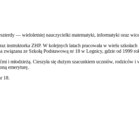
szterdy — wieloletniej nauczycielki matematyki, informatyki oraz wi
az instruktorka ZHP. W kolejnych latach pracowała w wielu szkołach 
ła związana ze Szkołą Podstawową nr 18 w Legnicy, gdzie od 1999 rok
ećmi i młodzieżą. Cieszyła się dużym szacunkiem uczniów, rodziców 
oną emeryturę.
r 18.