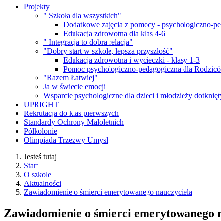
Projekty
" Szkoła dla wszystkich"
Dodatkowe zajęcia z pomocy - psychologiczno-pe
Edukacja zdrowotna dla klas 4-6
" Integracja to dobra relacja"
"Dobry start w szkole, lepsza przyszłość"
Edukacja zdrowotna i wycieczki - klasy 1-3
Pomoc psychologiczno-pedagogiczna dla Rodzic
"Razem Łatwiej"
Ja w świecie emocji
Wsparcie psychologiczne dla dzieci i młodzieży dotknię
UPRIGHT
Rekrutacja do klas pierwszych
Standardy Ochrony Małoletnich
Półkolonie
Olimpiada Trzeźwy Umysł
Jesteś tutaj
Start
O szkole
Aktualności
Zawiadomienie o śmierci emerytowanego nauczyciela
Zawiadomienie o śmierci emerytowanego n