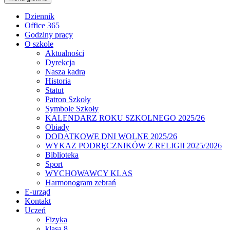
Dziennik
Office 365
Godziny pracy
O szkole
Aktualności
Dyrekcja
Nasza kadra
Historia
Statut
Patron Szkoły
Symbole Szkoły
KALENDARZ ROKU SZKOLNEGO 2025/26
Obiady
DODATKOWE DNI WOLNE 2025/26
WYKAZ PODRĘCZNIKÓW Z RELIGII 2025/2026
Biblioteka
Sport
WYCHOWAWCY KLAS
Harmonogram zebrań
E-urząd
Kontakt
Uczeń
Fizyka
klasa 8