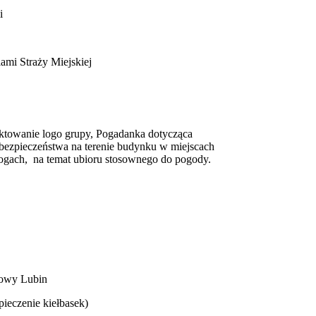
i
mi Straży Miejskiej
towanie logo grupy, Pogadanka dotycząca
terenie budynku w miejscach
bioru stosownego do pogody.
owy Lubin
czenie kiełbasek)