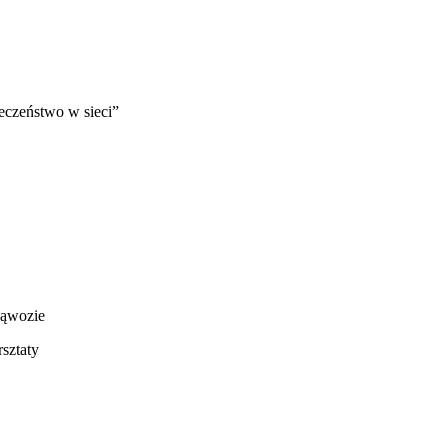
czeństwo w sieci”
ąwozie
ztaty