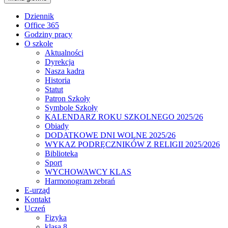
Dziennik
Office 365
Godziny pracy
O szkole
Aktualności
Dyrekcja
Nasza kadra
Historia
Statut
Patron Szkoły
Symbole Szkoły
KALENDARZ ROKU SZKOLNEGO 2025/26
Obiady
DODATKOWE DNI WOLNE 2025/26
WYKAZ PODRĘCZNIKÓW Z RELIGII 2025/2026
Biblioteka
Sport
WYCHOWAWCY KLAS
Harmonogram zebrań
E-urząd
Kontakt
Uczeń
Fizyka
klasa 8