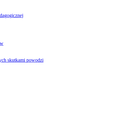
dagogicznej
ów
tych skutkami powodzi