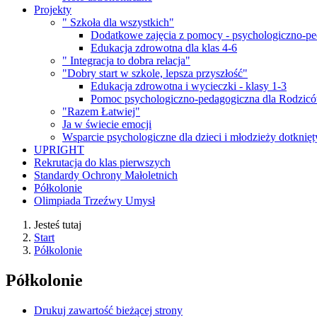
Projekty
" Szkoła dla wszystkich"
Dodatkowe zajęcia z pomocy - psychologiczno-pe
Edukacja zdrowotna dla klas 4-6
" Integracja to dobra relacja"
"Dobry start w szkole, lepsza przyszłość"
Edukacja zdrowotna i wycieczki - klasy 1-3
Pomoc psychologiczno-pedagogiczna dla Rodzic
"Razem Łatwiej"
Ja w świecie emocji
Wsparcie psychologiczne dla dzieci i młodzieży dotknię
UPRIGHT
Rekrutacja do klas pierwszych
Standardy Ochrony Małoletnich
Półkolonie
Olimpiada Trzeźwy Umysł
Jesteś tutaj
Start
Półkolonie
Półkolonie
Drukuj zawartość bieżącej strony