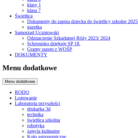
klasy 1
klasa 7
Świetlica
Dokumenty do zapisu dziecka do świetlicy szkolne 202
gazetka
Samorząd Uczniowski
Odznaczenie Szkarłatnej Róży 2023/ 2024
Schronisko dziękuje SP 18.
Gramy razem z WOŚP
DOKUMENTY
Menu dodatkowe
Menu dodatkowe
RODO
Logowanie
Laboratoria przyszłości
drukarka 3d
technika
świetlica szkolna
robotyka
zajęcia kulinarne
Koło astronomiczne