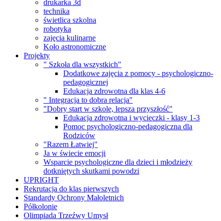
drukarka 3d
technika
świetlica szkolna
robotyka
zajęcia kulinarne
Koło astronomiczne
Projekty
" Szkoła dla wszystkich"
Dodatkowe zajęcia z pomocy - psychologiczno-
pedagogicznej
Edukacja zdrowotna dla klas 4-6
" Integracja to dobra relacja"
"Dobry start w szkole, lepsza przyszłość"
Edukacja zdrowotna i wycieczki - klasy 1-3
Pomoc psychologiczno-pedagogiczna dla
Rodziców
"Razem Łatwiej"
Ja w świecie emocji
Wsparcie psychologiczne dla dzieci i młodzieży
dotkniętych skutkami powodzi
UPRIGHT
Rekrutacja do klas pierwszych
Standardy Ochrony Małoletnich
Półkolonie
Olimpiada Trzeźwy Umysł