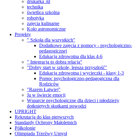
drukarka 3d
technika
świetlica szkolna
robotyka
zajęcia kulinarne
Koło astronomiczne
Projekty
" Szkoła dla wszystkich"
Dodatkowe zajęcia z pomocy - psychologiczno-
pedagogicznej
Edukacja zdrowotna dla klas 4-6
" Integracja to dobra relacja"
"Dobry start w szkole, lepsza przyszłość"
Edukacja zdrowotna i wycieczki - klasy 1-3
Pomoc psychologiczno-pedagogiczna dla
Rodziców
"Razem Łatwiej"
Ja w świecie emocji
Wsparcie psychologiczne dla dzieci i młodzieży
dotkniętych skutkami powodzi
UPRIGHT
Rekrutacja do klas pierwszych
Standardy Ochrony Małoletnich
Półkolonie
Olimpiada Trzeźwy Umysł