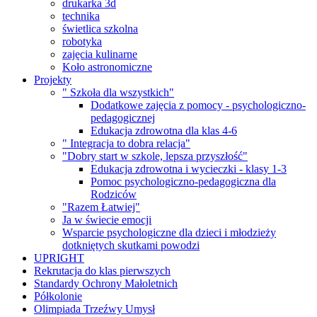
drukarka 3d
technika
świetlica szkolna
robotyka
zajęcia kulinarne
Koło astronomiczne
Projekty
" Szkoła dla wszystkich"
Dodatkowe zajęcia z pomocy - psychologiczno-
pedagogicznej
Edukacja zdrowotna dla klas 4-6
" Integracja to dobra relacja"
"Dobry start w szkole, lepsza przyszłość"
Edukacja zdrowotna i wycieczki - klasy 1-3
Pomoc psychologiczno-pedagogiczna dla
Rodziców
"Razem Łatwiej"
Ja w świecie emocji
Wsparcie psychologiczne dla dzieci i młodzieży
dotkniętych skutkami powodzi
UPRIGHT
Rekrutacja do klas pierwszych
Standardy Ochrony Małoletnich
Półkolonie
Olimpiada Trzeźwy Umysł